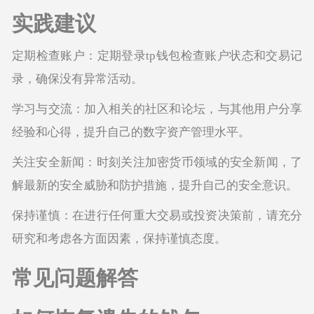
实践建议
定期检查账户：定期登录tp钱包检查账户状态和交易记
录，确保没有异常活动。
学习与交流：加入相关的社区和论坛，与其他用户分享
经验和心得，提升自己的数字资产管理水平。
关注安全新闻：时刻关注加密货币领域的安全新闻，了
解最新的安全威胁和防护措施，提升自己的安全意识。
保持谨慎：在进行任何重大交易或投资决策前，请充分
研究和考虑各方面因素，保持谨慎态度。
常见问题解答