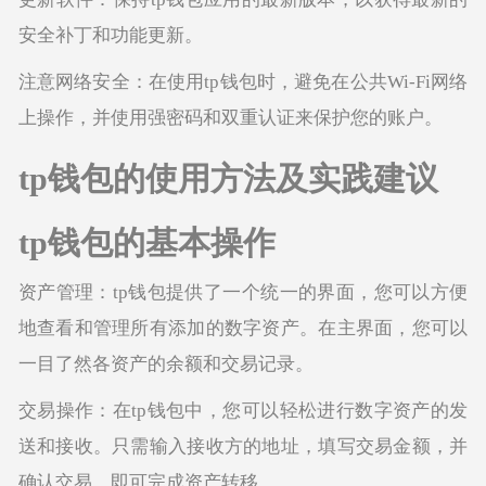
安全补丁和功能更新。
注意网络安全：在使用tp钱包时，避免在公共Wi-Fi网络
上操作，并使用强密码和双重认证来保护您的账户。
tp钱包的使用方法及实践建议
tp钱包的基本操作
资产管理：tp钱包提供了一个统一的界面，您可以方便
地查看和管理所有添加的数字资产。在主界面，您可以
一目了然各资产的余额和交易记录。
交易操作：在tp钱包中，您可以轻松进行数字资产的发
送和接收。只需输入接收方的地址，填写交易金额，并
确认交易，即可完成资产转移。