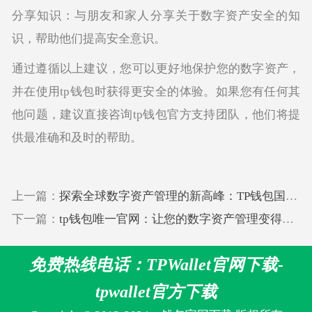
分享知识：与朋友和家人分享关于数字资产安全的知
识，帮助他们提高安全意识。
通过遵循以上建议，您可以更好地保护您的数字资产，
并在使用tp钱包时获得更安全的体验。如果您有任何其
他问题，建议直接咨询tp钱包官方支持团队，他们将提
供最准确和及时的帮助。
上一篇：
探索全球数字资产管理的新高峰：TP钱包国际版下载与安装指南
下一篇：
tp钱包唯一官网：让您的数字资产管理变得轻松无忧
免费热线电话：TPWallet官网下载-
tpwallet官方下载