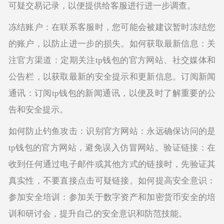
可疑交易记录，以便提供给客服进行进一步调查。
冻结账户：在联系客服时，您可能会被建议暂时冻结您
的账户，以防止进一步的损失。如何获取最新信息：关
注官方渠道：定期关注tp钱包的官方网站、社交媒体和
公告栏，以获取最新的安全提示和更新信息。订阅新闻
通讯：订阅tp钱包的新闻通讯，以便及时了解重要的公
告和安全提示。
如何防止钓鱼攻击：识别官方网站：永远确保访问的是
tp钱包的官方网站，避免误入仿冒网站。验证链接：在
收到任何通过电子邮件或其他方式的链接时，先验证其
真实性，不要直接点击可疑链接。如何提高安全意识：
参加安全培训：参加关于数字资产和加密货币安全的培
训和研讨会，提升自己的安全意识和防范技能。