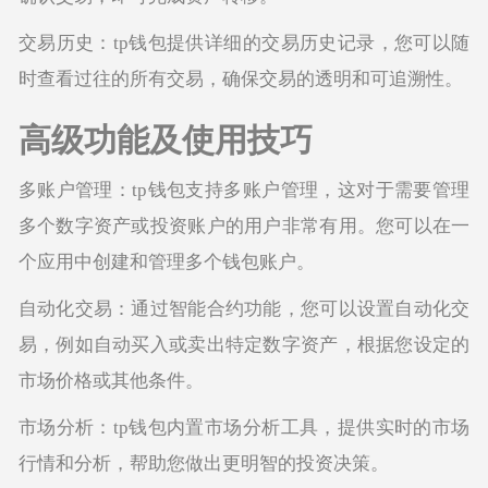
交易历史：tp钱包提供详细的交易历史记录，您可以随
时查看过往的所有交易，确保交易的透明和可追溯性。
高级功能及使用技巧
多账户管理：tp钱包支持多账户管理，这对于需要管理
多个数字资产或投资账户的用户非常有用。您可以在一
个应用中创建和管理多个钱包账户。
自动化交易：通过智能合约功能，您可以设置自动化交
易，例如自动买入或卖出特定数字资产，根据您设定的
市场价格或其他条件。
市场分析：tp钱包内置市场分析工具，提供实时的市场
行情和分析，帮助您做出更明智的投资决策。